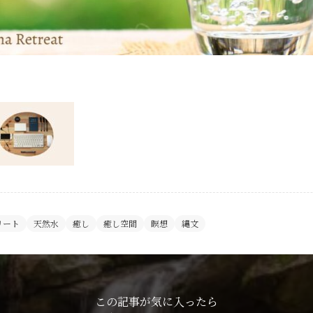
リート
天然水
癒し
癒し空間
瞑想
縄文
この記事が気に入ったら