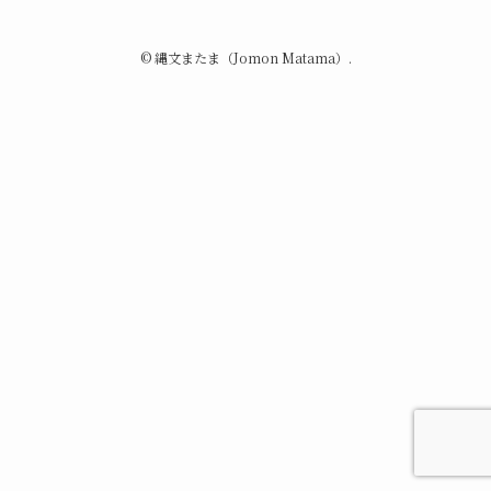
©
縄文またま（Jomon Matama）.