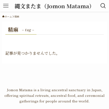
縄文またま（Jomon Matama）
ホーム
精麻
精麻
– tag –
記事が見つかりませんでした。
Jomon Matama is a living ancestral sanctuary in Japan,
offering spiritual retreats, ancestral food, and ceremonial
gatherings for people around the world.