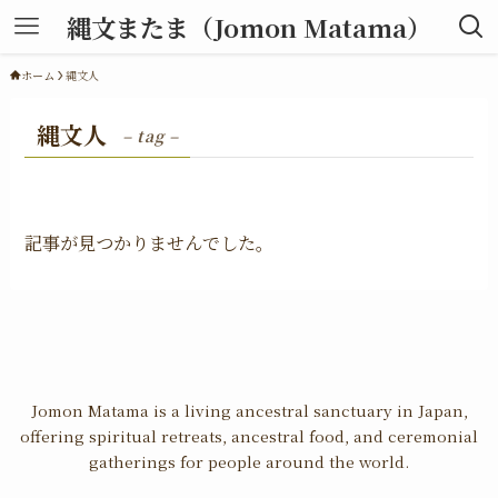
縄文またま（Jomon Matama）
ホーム
縄文人
縄文人
– tag –
記事が見つかりませんでした。
Jomon Matama is a living ancestral sanctuary in Japan,
offering spiritual retreats, ancestral food, and ceremonial
gatherings for people around the world.