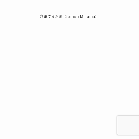
©
縄文またま（Jomon Matama）.