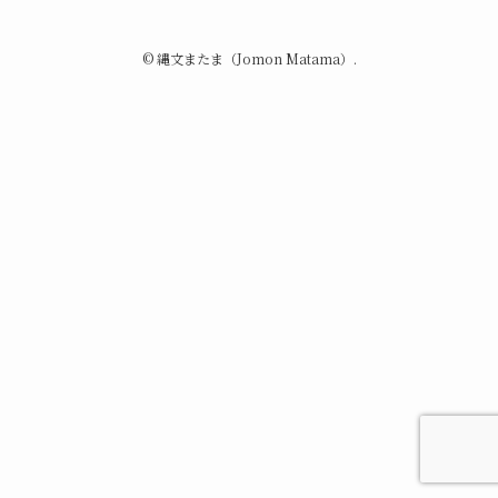
©
縄文またま（Jomon Matama）.