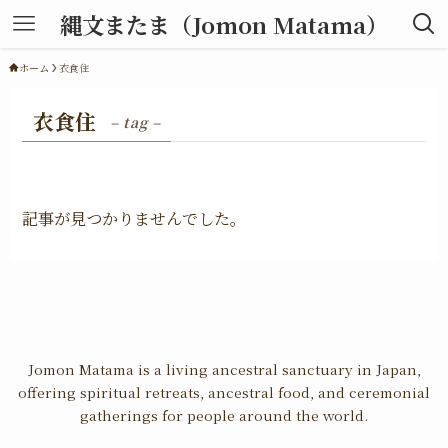
縄文またま（Jomon Matama）
ホーム
衣食住
衣食住
– tag –
記事が見つかりませんでした。
Jomon Matama is a living ancestral sanctuary in Japan,
offering spiritual retreats, ancestral food, and ceremonial
gatherings for people around the world.