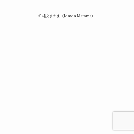
©
縄文またま（Jomon Matama）.