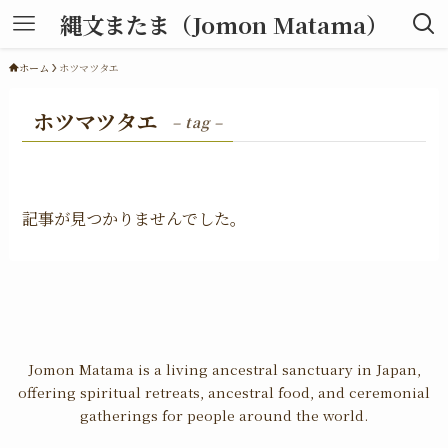
縄文またま（Jomon Matama）
ホーム
ホツマツタエ
ホツマツタエ
– tag –
記事が見つかりませんでした。
Jomon Matama is a living ancestral sanctuary in Japan,
offering spiritual retreats, ancestral food, and ceremonial
gatherings for people around the world.